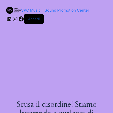
Salta
al
SPC Music – Sound Promotion Center
contenuto
LinkedIn
Instagram
Facebook
Accedi
Scusa il disordine! Stiamo