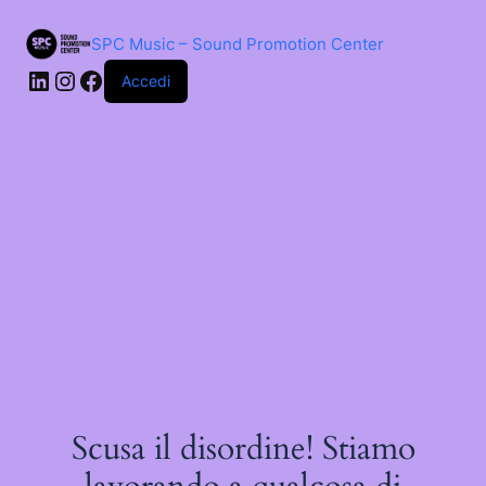
Salta
al
SPC Music – Sound Promotion Center
contenuto
LinkedIn
Instagram
Facebook
Accedi
Scusa il disordine! Stiamo